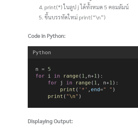
print(*) ในลูป j ได้ทั้งหมด 5 คอมลัมน์
ขึ้นบรรทัดใหม่ print(“\n”)
Code in Python:
Python
n = 
5
for
 i 
in
range
(
1
,n+
1
):
for
 j 
in
range
(
1
, n+
1
):
print
(
'*'
,
end
=
" "
)
print
(
"
\n
"
)
Displaying Output: