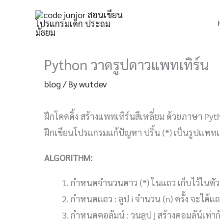
Skip
to
content
Python วาดรูปดาวแพทเทิร์น
blog
/ By
wutdev
ฝึกโคดดิ้ง สร้างแพทเทิร์นสีเหลี่ยม ด้วยภาษา Py
ฝึกเขียนโปรแกรมแก้ปัญหา ปริ้น (*) เป็นรูปแพทเ
ALGORITHM:
กำหนดจำนวนดาว (*) ในแถว เก็บไว้ในตัว
กำหนดแถว : ลูป i จำนวน (n) ครั้ง จะได้
กำหนดคอลัมน์ : วนลูป j สร้างคอมลัน์เท่ากั