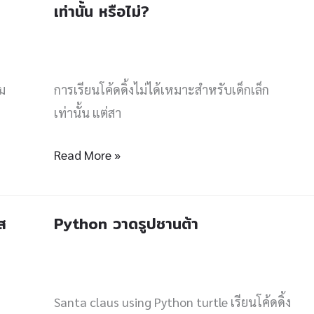
เท่านั้น หรือไม่?
เรียน
โค้ด
ดิ้ง
เหมาะ
ม
การเรียนโค้ดดิ้งไม่ได้เหมาะสำหรับเด็กเล็ก
สำหรับ
เท่านั้น แต่สา
เด็ก
Read More »
เล็ก
เท่านั้น
หรือ
์ส
Python วาดรูปซานต้า
Python
ไม่?
วาด
รูป
ซาน
Santa claus using Python turtle เรียนโค้ดดิ้ง