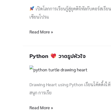
รู้
เปิดโลกการเรียนรู้สู่ยุคดิจิทัลกับคอร์สเรีย
สู่
เขียนโปรแ
ยุค
ดิจิทัล
Read More »
กับ
คอร์ส
เรียน
Python
วาดรูปหัวใจ
Python
เขียน
โปรแกรม
วาด
ภาษา
รูป
Python
Drawing Heart using Python เรียนโค้ดดิ้งให้
หัวใจ
สำหรับ
สนุก การเรีย
เด็ก
Read More »