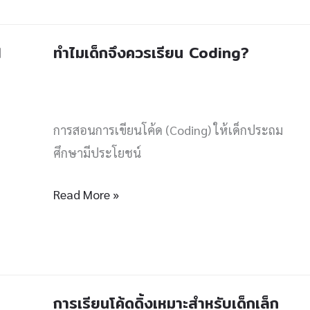
รางวัล
Gold
l
ทำไมเด็กจึงควรเรียน Coding?
ทำไม
Award
เด็ก
(เหรียญ
จึง
ทอง)
ควร
การสอนการเขียนโค้ด (Coding) ให้เด็กประถม
เรียน
ศึกษามีประโยชน์
Coding?
Read More »
การเรียนโค้ดดิ้งเหมาะสำหรับเด็กเล็ก
การ